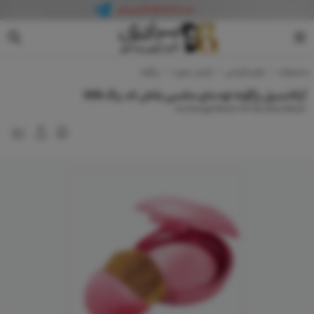
آرکانسیل
محصولات
لوازم آرایشی
آرایش صورت
رژگونه
آرکانسیل رژگونه اوه مای مکسی بلاش کد رنگ 006
Archangel Blush Oh My Maxi Blash