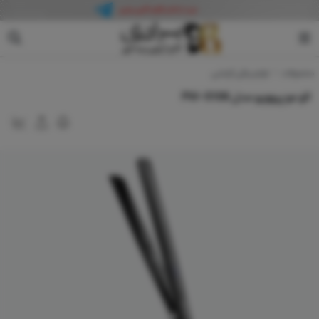
پروویو
محصولات
لوازم برقی آرایشی
اتو مو پروویو مدل PW-5106