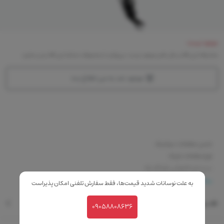
موجود نیست
متاسفانه این کالا در حال حاضر موجود نیست. می‌توانید از محصولات مشابه این کالا دیدن نمایید
موجود شد به من اطلاع بده
جنس صفحات: سرامیک
نوع صفحات: باریک
سیستم خاموشی خودکار: بله
قابلیت تنظیم دما: بله
بیشتر
به علت نوسانات شدید قیمت‌ها، فقط سفارش تلفنی امکان پذیراست
صفحه نمایشگر: بله
نقد و بررسی
09058808636