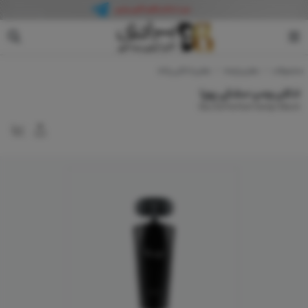
پوپا
محصولات
عطر و رایحه
عطر و ادکلن زنانه
ادکلن ومپ مشکی پوپا
Eau De Parfum Vamp! Black