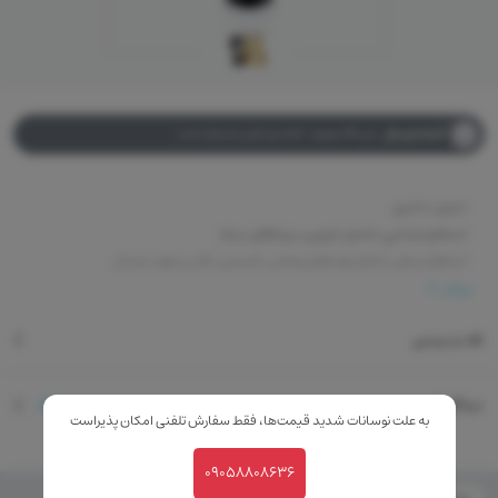
آماده ارسال
این کالا موجود ، آماده پردازش و ارسال است
-حجم: ۱۰۰میل
-نت‌های ابتدایی: شامل دارچین، رز و فلفل سیاه.
-نت‌های میانی: شامل توت‌های وحشی، یاسمین، لادن و چوب صندل.
-نت‌های پایه: شامل نعناع هندی، وانیل، مشک و کهربا.
بیشتر
نقد و بررسی
دیدگاه کاربران
0
دیدگاه
به علت نوسانات شدید قیمت‌ها، فقط سفارش تلفنی امکان پذیراست
09058808636