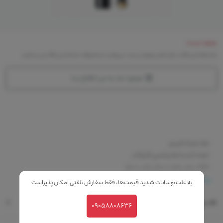
موجود نیست
متاسفانه این کالا در حال حاضر موجود نیست. می‌توانید از محصولات مشابه این کالا دیدن نمایید
موجود شد به من اطلاع بده
-نوک باریک فیبری
-ایجاد کننده خط چشمی تاثیرگذار
-فاقد روغن های مینرال پارابن و عطر
بیشتر
به علت نوسانات شدید قیمت‌ها، فقط سفارش تلفنی امکان پذیراست
نقد و بررسی
09058808636