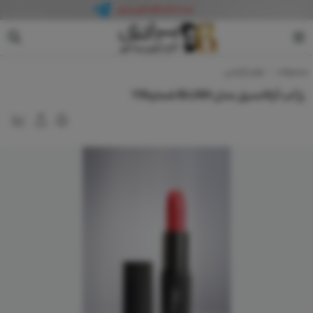
آرکانسیل
محصولات
لوازم آرایشی
رژ لب آرکانسیل مدل BLUSH شماره115