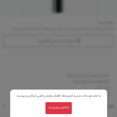
موجود نیست
متاسفانه این کالا در حال حاضر موجود نیست. می‌توانید از محصولات مشابه این کالا دیدن نمایید
موجود شد به من اطلاع بده
-حاوی موم زنبور عسل، روغن جوجوبا
-حاوی ویتامین C و ویتامین E
-فاقد پارابن
-دارای قابی بسیار شیک
بیشتر
به علت نوسانات شدید قیمت‌ها، فقط سفارش تلفنی امکان پذیراست
-مغذی رژلب
نقد و بررسی
09058808636