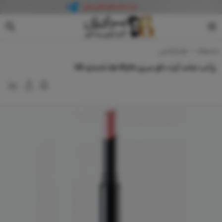
آرت دکو
محصولات
لوازم آرایشی
رژ لب جامد آرت دکو سری Lip Stylo شماره 65