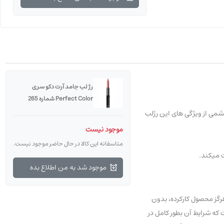
رژ لب جامد آرت دکو سری
Perfect Color شماره 265
اس داشتن پوستی ابریشمی از ویژگی های این رژلب
موجود نیست
متاسفانه این کالا در حال حاضر موجود نیست.
موجود شد به من اطلاع بده
رگز محصول کارکرده، بدون
و نخواهد شد. اگر به تازگی با ما آشنا شده‌اید نگران نباشید، شما می‌توانید از 7 روز مهلت عودت که شرایط آن بطور کامل در