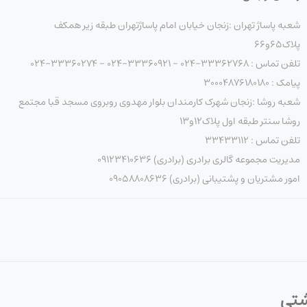
شعبه پاساژ تهران :زنجان خیابان امام پاساژتهران طبقه زیر همکف
پلاک۶۵و۶۶
تلفن تماس : 33362768-024 - 33360921-024 - 33360274-024
پیامک : ۳۰۰۰۴۸۷۶۱۸۰۱۸۰
شعبه روشا :زنجان شهرک کارمندان بلوار مهدوی روبروی مسجد قبا مجتمع
روشا سنتر طبقه اول پلاک۱۲و۱۳
تلفن تماس : ۳۳۴۳۳۱۱۲
مدیریت مجموعه گالری برادری (برادری) 09123410636
امور مشتریان و پشتیبانی (برادری) 09058808636
شتی