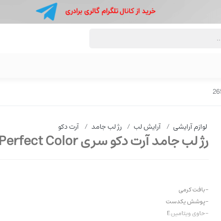
لوازم آرایشی
/
آرایش لب
/
رژ لب جامد
/
آرت دکو
رژ لب جامد آرت دکو سری Perfect Color شماره 265
-بافت کرمی
-پوشش یکدست
-حاوی ویتامین E