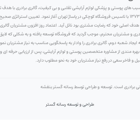
آسیب های پوستی و پزشکی لوازم آرایشی تقلبی و بی کیفیت، گالری برادری با هدف 
سلامت مصرف کنندگان لوازم آرایشی و بهداشتی، فعالیت خود را در تاریخ 1373/7/20 با تاسیس فروشگاه کوچکی در پاساژ تهران آغاز نمود. تعیین 
 اصلی خود که رضایت مشتری بود نائل آید. اعتماد روز افزون مشتریان گالری برا
برادری و مشتریان محترم، موجب گردید که فروشگاه توسعه یافته و به شکلی که لای
ایجاد شعبه دوم، گالری برادری را وادار به پاسخگویی مناسب به نیاز مشتریان نم
 با بهره مندی از مشاوره متخصصین پوستی و لوازم آرایشی، پس از ارزیابی حرفه ای
صیل و فاخر سعی در رفع نیاز مشتریان خود به نحو مطلوب دارد.
تی برادری است. توسعه و طراحی توسط رسانه گستر بنفشه
طراحی و توسعه رسانه گستر