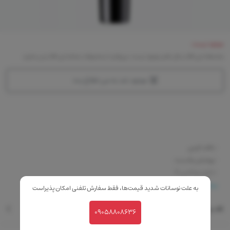
موجود نیست
متاسفانه این کالا در حال حاضر موجود نیست. می‌توانید از محصولات مشابه این کالا دیدن نمایید
موجود شد به من اطلاع بده
-بافت کرمی
-پوشش یکدست
-حاوی ویتامین E
بیشتر
به علت نوسانات شدید قیمت‌ها، فقط سفارش تلفنی امکان پذیراست
نقد و بررسی
09058808636