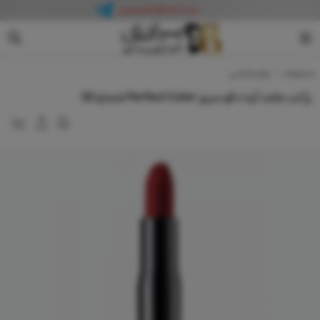
آرت دکو
محصولات
لوازم آرایشی
رژ لب جامد آرت دکو سری Perfect Color شماره 92