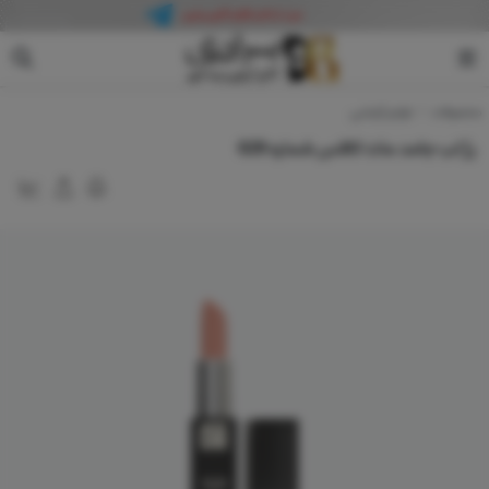
کالاس
محصولات
لوازم آرایشی
رژ لب جامد مات کالاس شماره 629