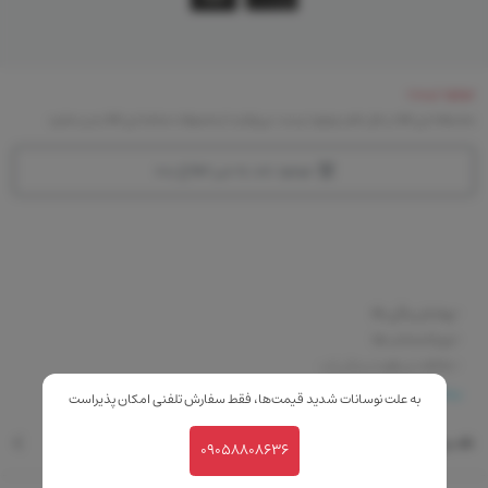
موجود نیست
متاسفانه این کالا در حال حاضر موجود نیست. می‌توانید از محصولات مشابه این کالا دیدن نمایید
موجود شد به من اطلاع بده
-پوشش رنگی بالا
-نرم کننده لب ها
-حفاظت و رطوبت رسانی لب
-دارای ویتامین E و C
بیشتر
به علت نوسانات شدید قیمت‌ها، فقط سفارش تلفنی امکان پذیراست
-دارای SPF 15
نقد و بررسی
09058808636