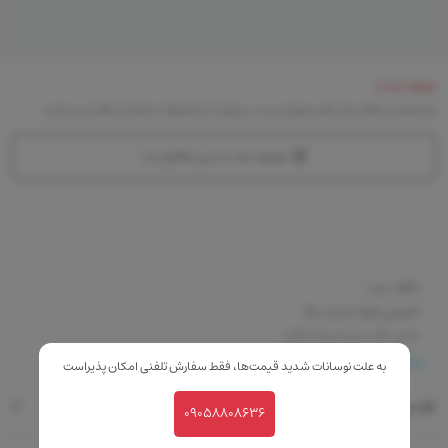
موجود نیست
متاسفانه این کالا در حال حاضر موجود نیست. می‌توانید از محصولات مشابه این کالا دیدن نمایید
موجود شد به من اطلاع بده
-فاقد سرب
-طبیعی جلوه دادن لب ها
-دارای بافت نرم و ابریشم گونه
-ماندگاری بالا
بیشتر
به علت نوسانات شدید قیمت‌ها، فقط سفارش تلفنی امکان پذیراست
-حاوی ویتامین E
نقد و بررسی
-ایجاد کننده لب هایی زیبا، لطیف و برجسته
09058808636
-مناسب برای لب های حساس