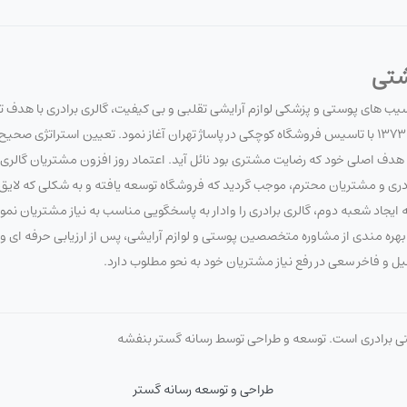
شتی
آسیب های پوستی و پزشکی لوازم آرایشی تقلبی و بی کیفیت، گالری برادری با هدف 
سلامت مصرف کنندگان لوازم آرایشی و بهداشتی، فعالیت خود را در تاریخ 1373/7/20 با تاسیس فروشگاه کوچکی در پاساژ تهران آغاز نمود. تعیین 
 اصلی خود که رضایت مشتری بود نائل آید. اعتماد روز افزون مشتریان گالری برا
برادری و مشتریان محترم، موجب گردید که فروشگاه توسعه یافته و به شکلی که لای
ایجاد شعبه دوم، گالری برادری را وادار به پاسخگویی مناسب به نیاز مشتریان نم
 با بهره مندی از مشاوره متخصصین پوستی و لوازم آرایشی، پس از ارزیابی حرفه ای
صیل و فاخر سعی در رفع نیاز مشتریان خود به نحو مطلوب دارد.
تی برادری است. توسعه و طراحی توسط رسانه گستر بنفشه
طراحی و توسعه رسانه گستر