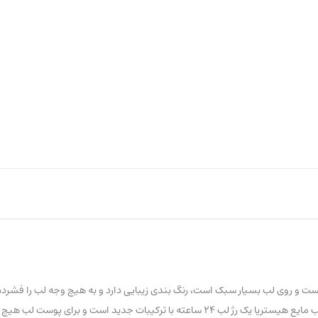
ت است و روی لب بسیار سبک است، رنگ بندی زیبایی دارد و به هیچ وجه لب را فشرد
نمیشود ، مواد اولیه کاملا گیاهی دارد و مورد تایید متخصصان پوست است . رژ لب مایع هیستریا یک رژ لب ۲۴ ساعته ب