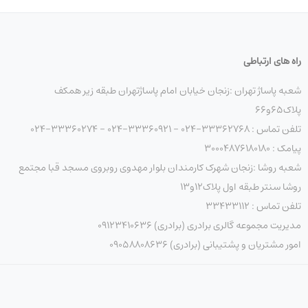
راه های ارتباطی
شعبه پاساژ تهران :زنجان خیابان امام پاساژتهران طبقه زیر همکف
پلاک۶۵و۶۶
تلفن تماس : 33362768-024 - 33360921-024 - 33360274-024
پیامک : ۳۰۰۰۴۸۷۶۱۸۰۱۸۰
شعبه روشا :زنجان شهرک کارمندان بلوار مهدوی روبروی مسجد قبا مجتمع
روشا سنتر طبقه اول پلاک۱۲و۱۳
تلفن تماس : ۳۳۴۳۳۱۱۲
مدیریت مجموعه گالری برادری (برادری) 09123410636
امور مشتریان و پشتیبانی (برادری) 09058808636