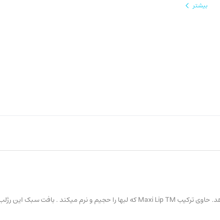
بیشتر
رژلب های پرفورمنس رؤیای داشتن لبهایی زیبا و رؤیایی را به حقیقت پیوند میدهد. حاوی ترکیب Maxi Lip TM که لبها را حجیم