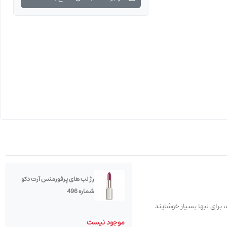
رژ لب های پرفورمنس آرت دکو
شماره 496
 و نرم میکند . بافت سبک این رژلب، برای لبها بسیار خوشایند
موجود نیست