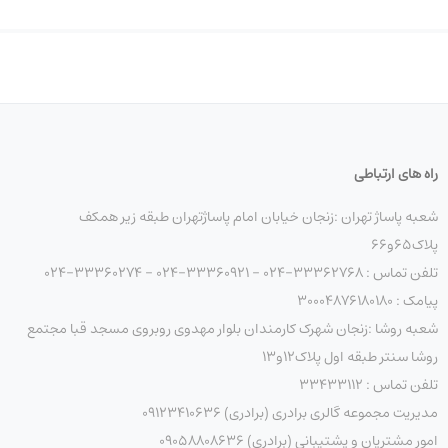
راه های ارتباطی
شعبه پاساژ تهران :زنجان خیابان امام پاساژتهران طبقه زیر همکف
پلاک۶۵و۶۶
تلفن تماس : 33362768-024 - 33360921-024 - 33360274-024
پیامک : ۳۰۰۰۴۸۷۶۱۸۰۱۸۰
شعبه روشا :زنجان شهرک کارمندان بلوار مهدوی روبروی مسجد قبا مجتمع
روشا سنتر طبقه اول پلاک۱۲و۱۳
تلفن تماس : ۳۳۴۳۳۱۱۲
مدیریت مجموعه گالری برادری (برادری) 09123410636
امور مشتریان و پشتیبانی (برادری) 09058808636