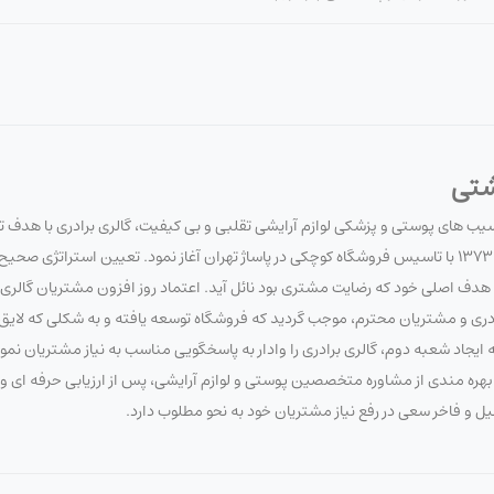
شتی
آسیب های پوستی و پزشکی لوازم آرایشی تقلبی و بی کیفیت، گالری برادری با هدف 
سلامت مصرف کنندگان لوازم آرایشی و بهداشتی، فعالیت خود را در تاریخ 1373/7/20 با تاسیس فروشگاه کوچکی در پاساژ تهران آغاز نمود. تعیین 
 اصلی خود که رضایت مشتری بود نائل آید. اعتماد روز افزون مشتریان گالری برا
برادری و مشتریان محترم، موجب گردید که فروشگاه توسعه یافته و به شکلی که لای
ایجاد شعبه دوم، گالری برادری را وادار به پاسخگویی مناسب به نیاز مشتریان نم
 با بهره مندی از مشاوره متخصصین پوستی و لوازم آرایشی، پس از ارزیابی حرفه ای
صیل و فاخر سعی در رفع نیاز مشتریان خود به نحو مطلوب دارد.