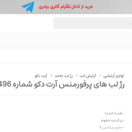
لوازم آرایشی
/
آرایش لب
/
رژ لب جامد
/
آرت دکو
رژ لب های پرفورمنس آرت دکو شماره 496
-تغذیه کننده
-پر کننده خطوط
-حاوی ویتامین E