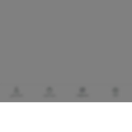
خانه
محصولات
سبدخرید
حساب‌من
گالری برادری، خرید بهترین های آرایشی و بهداشتی
با توجه به اهمیت استفاده از کالا های آرایشی و بهداشتی اورجینال و مضرات و آسیب های
پوستی و پزشکی لوازم آرایشی تقلبی و بی کیفیت، گالری برادری با هدف تأمین و حفظ سلامت