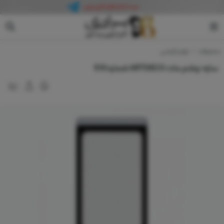
آرت دکو
محصولات
لوازم آرایشی
سایه چشم مات ARTDECO شماره 510