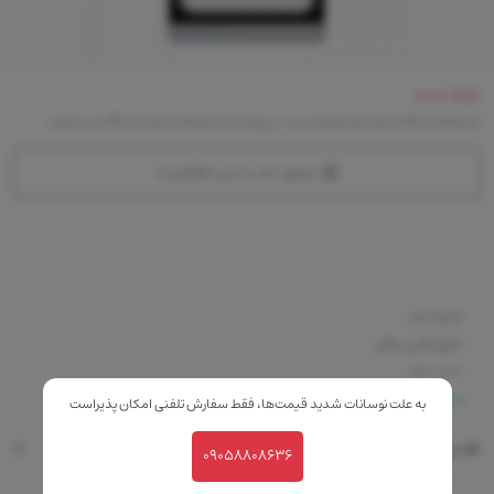
موجود نیست
متاسفانه این کالا در حال حاضر موجود نیست. می‌توانید از محصولات مشابه این کالا دیدن نمایید
موجود شد به من اطلاع بده
-کاملا مات
-تنوع رنگی بینظیر
-بدون عطر
-ماندگاری بالا
بیشتر
به علت نوسانات شدید قیمت‌ها، فقط سفارش تلفنی امکان پذیراست
نقد و بررسی
09058808636