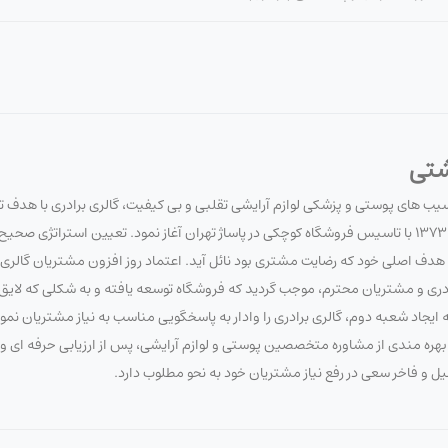
شتی
آسیب های پوستی و پزشکی لوازم آرایشی تقلبی و بی کیفیت، گالری برادری با هدف 
سلامت مصرف کنندگان لوازم آرایشی و بهداشتی، فعالیت خود را در تاریخ 1373/7/20 با تاسیس فروشگاه کوچکی در پاساژ تهران آغاز نمود. تعیین 
 اصلی خود که رضایت مشتری بود نائل آید. اعتماد روز افزون مشتریان گالری برا
برادری و مشتریان محترم، موجب گردید که فروشگاه توسعه یافته و به شکلی که لای
ایجاد شعبه دوم، گالری برادری را وادار به پاسخگویی مناسب به نیاز مشتریان نم
 با بهره مندی از مشاوره متخصصین پوستی و لوازم آرایشی، پس از ارزیابی حرفه ای
صیل و فاخر سعی در رفع نیاز مشتریان خود به نحو مطلوب دارد.