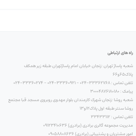
راه های ارتباطی
شعبه پاساژ تهران :زنجان خیابان امام پاساژتهران طبقه زیر همکف
پلاک۶۵و۶۶
تلفن تماس : 33362768-024 - 33360921-024 - 33360274-024
پیامک : ۳۰۰۰۴۸۷۶۱۸۰۱۸۰
شعبه روشا :زنجان شهرک کارمندان بلوار مهدوی روبروی مسجد قبا مجتمع
روشا سنتر طبقه اول پلاک۱۲و۱۳
تلفن تماس : ۳۳۴۳۳۱۱۲
مدیریت مجموعه گالری برادری (برادری) 09123410636
امور مشتریان و پشتیبانی (برادری) 09058808636