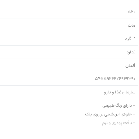
520
مات
1
گرم
ندارد
آلمان
5455924426949390
سازمان غذا و دارو
- دارای رنگ طبیعی
- جلوه‌ی ابریشمی بر روی پلک
- بافت پودری و نرم