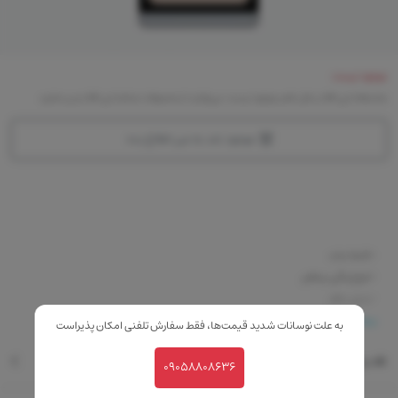
موجود نیست
متاسفانه این کالا در حال حاضر موجود نیست. می‌توانید از محصولات مشابه این کالا دیدن نمایید
موجود شد به من اطلاع بده
-کاملا مات
-تنوع رنگی بینظیر
-بدون عطر
-ماندگاری بالا
بیشتر
به علت نوسانات شدید قیمت‌ها، فقط سفارش تلفنی امکان پذیراست
نقد و بررسی
09058808636