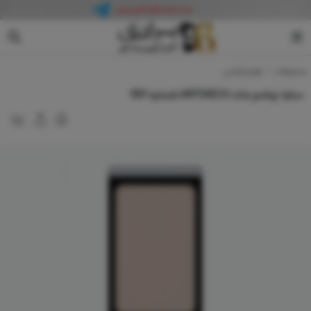
آرت دکو
محصولات
لوازم آرایشی
سایه چشم مات ARTDECO شماره 551