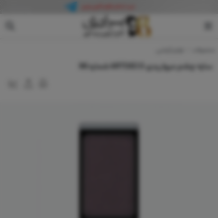
آرت دکو
محصولات
لوازم آرایشی
سایه چشم مرواریدی ARTDECO شماره 96