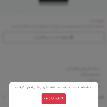
موجود نیست
متاسفانه این کالا در حال حاضر موجود نیست. می‌توانید از محصولات مشابه این کالا دیدن نمایید
موجود شد به من اطلاع بده
-درخشندگی رنگی شگفت انگیز
-تنوع رنگی بینظیر
-بدون عطر
-ماندگاری بالا
بیشتر
به علت نوسانات شدید قیمت‌ها، فقط سفارش تلفنی امکان پذیراست
-دارای تاییده تست درماتولوژیک
نقد و بررسی
09058808636