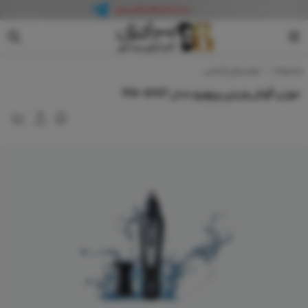
پروویو
محصولات
لوازم برقی آرایشی
موزن گوش وبینی پروویو مدل PW-6107