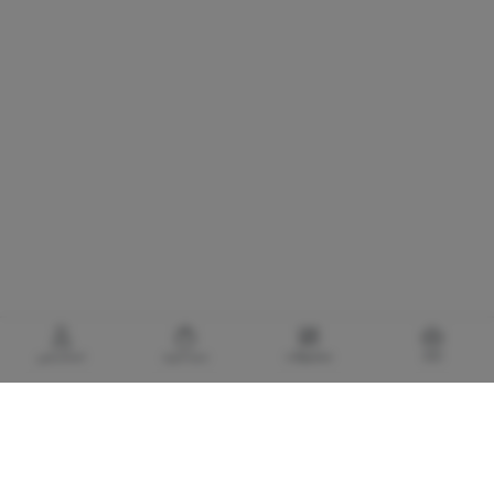
خانه
محصولات
سبدخرید
حساب‌من
گالری برادری، خرید بهترین های آرایشی و بهداشتی
با توجه به اهمیت استفاده از کالا های آرایشی و بهداشتی اورجینال و مضرات و آسیب های
پوستی و پزشکی لوازم آرایشی تقلبی و بی کیفیت، گالری برادری با هدف تأمین و حفظ سلامت