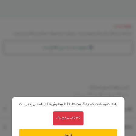
موجود نیست
متاسفانه این کالا در حال حاضر موجود نیست. می‌توانید از محصولات مشابه این کالا دیدن نمایید
موجود شد به من اطلاع بده
جنس تیغه: استیل ضد زنگ
منبع تغذیه: باتری قابل شارژ(بی سیم)
به علت نوسانات شدید قیمت‌ها، فقط سفارش تلفنی امکان پذیراست
نقد و بررسی
09058808636
مشخصات فنی
تایید