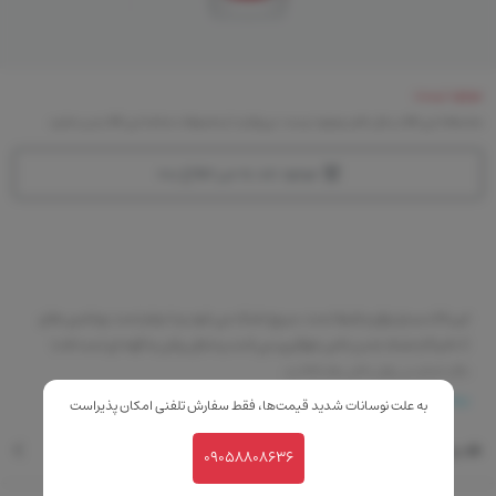
موجود نیست
متاسفانه این کالا در حال حاضر موجود نیست. می‌توانید از محصولات مشابه این کالا دیدن نمایید
موجود شد به من اطلاع بده
این لاک بسیار براق و غلیظ است، سریع خشک می شود و با دوام است. ویتامین های
A، C و E از خشک شدن ناخن جلوگیری می کنند و شکل براش به گونه ای است که با
دقت تمام می توان ناخن ها را لاک زد.
بیشتر
به علت نوسانات شدید قیمت‌ها، فقط سفارش تلفنی امکان پذیراست
نقد و بررسی
09058808636