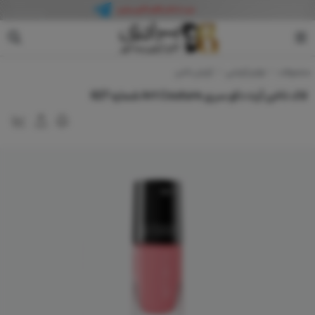
آرت دکو
محصولات
لوازم آرایشی
آرایش ناخن
لاک ناخن آرت دکو سری Art Couture شماره 627