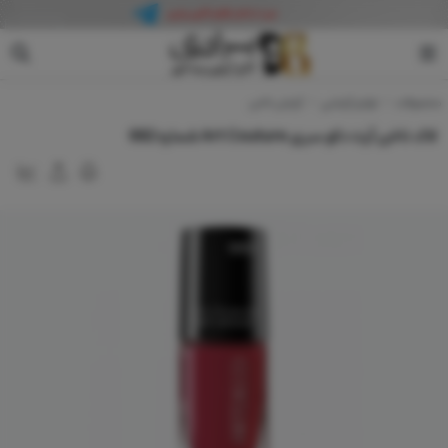
آرت دکو
محصولات
لوازم آرایشی
آرایش ناخن
لاک ناخن آرت دکو سری Art Couture شماره 682