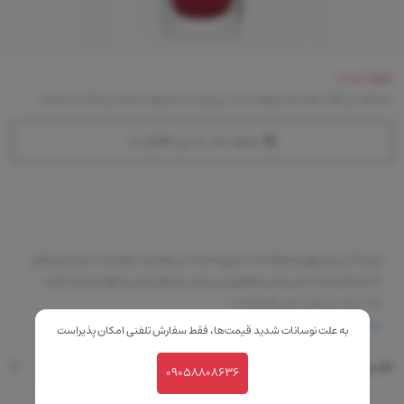
موجود نیست
متاسفانه این کالا در حال حاضر موجود نیست. می‌توانید از محصولات مشابه این کالا دیدن نمایید
موجود شد به من اطلاع بده
این لاک بسیار براق و غلیظ است، سریع خشک می شود و با دوام است. ویتامین های
A، C و E از خشک شدن ناخن جلوگیری می کنند و شکل براش به گونه ای است که با
دقت تمام می توان ناخن ها را لاک زد.
بیشتر
به علت نوسانات شدید قیمت‌ها، فقط سفارش تلفنی امکان پذیراست
نقد و بررسی
09058808636