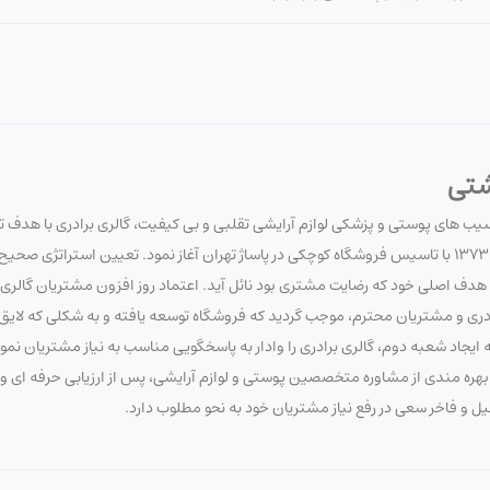
شتی
آسیب های پوستی و پزشکی لوازم آرایشی تقلبی و بی کیفیت، گالری برادری با هدف 
سلامت مصرف کنندگان لوازم آرایشی و بهداشتی، فعالیت خود را در تاریخ 1373/7/20 با تاسیس فروشگاه کوچکی در پاساژ تهران آغاز نمود. تعیین 
 اصلی خود که رضایت مشتری بود نائل آید. اعتماد روز افزون مشتریان گالری برا
برادری و مشتریان محترم، موجب گردید که فروشگاه توسعه یافته و به شکلی که لای
ایجاد شعبه دوم، گالری برادری را وادار به پاسخگویی مناسب به نیاز مشتریان نم
 با بهره مندی از مشاوره متخصصین پوستی و لوازم آرایشی، پس از ارزیابی حرفه ای
صیل و فاخر سعی در رفع نیاز مشتریان خود به نحو مطلوب دارد.