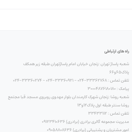
راه های ارتباطی
شعبه پاساژ تهران :زنجان خیابان امام پاساژتهران طبقه زیر همکف
پلاک۶۵و۶۶
تلفن تماس : 33362768-024 - 33360921-024 - 33360274-024
پیامک : ۳۰۰۰۴۸۷۶۱۸۰۱۸۰
شعبه روشا :زنجان شهرک کارمندان بلوار مهدوی روبروی مسجد قبا مجتمع
روشا سنتر طبقه اول پلاک۱۲و۱۳
تلفن تماس : ۳۳۴۳۳۱۱۲
مدیریت مجموعه گالری برادری (برادری) 09123410636
امور مشتریان و پشتیبانی (برادری) 09058808636