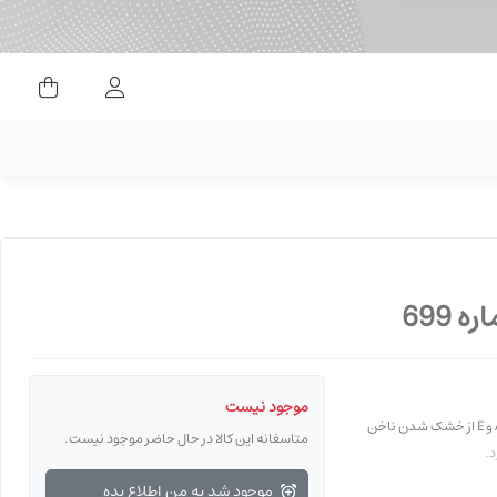
ورود کاربران
موجود نیست
این لاک بسیار براق و غلیظ است، سریع خشک می شود و با دوام است. ویتامین های A، C و E از خشک شدن ناخن
متاسفانه این کالا در حال حاضر موجود نیست.
د.
موجود شد به من اطلاع بده