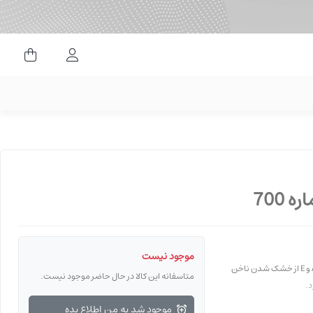
ورود کاربران
موجود نیست
این لاک بسیار براق و غلیظ است، سریع خشک می شود و با دوام است. ویتامین های A، C و E از خشک شدن ناخن
متاسفانه این کالا در حال حاضر موجود نیست.
د.
موجود شد به من اطلاع بده