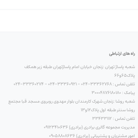
راه های ارتباطی
شعبه پاساژ تهران :زنجان خیابان امام پاساژتهران طبقه زیر همکف
پلاک۶۵و۶۶
تلفن تماس : 33362768-024 - 33360921-024 - 33360274-024
پیامک : ۳۰۰۰۴۸۷۶۱۸۰۱۸۰
شعبه روشا :زنجان شهرک کارمندان بلوار مهدوی روبروی مسجد قبا مجتمع
روشا سنتر طبقه اول پلاک۱۲و۱۳
تلفن تماس : ۳۳۴۳۳۱۱۲
مدیریت مجموعه گالری برادری (برادری) 09123410636
امور مشتریان و پشتیبانی (برادری) 09058808636