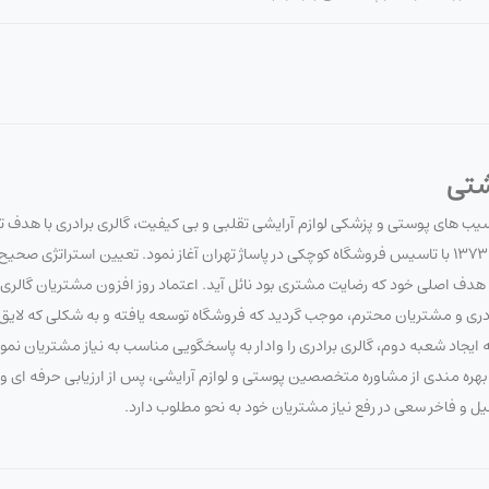
شتی
آسیب های پوستی و پزشکی لوازم آرایشی تقلبی و بی کیفیت، گالری برادری با هدف 
سلامت مصرف کنندگان لوازم آرایشی و بهداشتی، فعالیت خود را در تاریخ 1373/7/20 با تاسیس فروشگاه کوچکی در پاساژ تهران آغاز نمود. تعیین 
 اصلی خود که رضایت مشتری بود نائل آید. اعتماد روز افزون مشتریان گالری برا
برادری و مشتریان محترم، موجب گردید که فروشگاه توسعه یافته و به شکلی که لای
ایجاد شعبه دوم، گالری برادری را وادار به پاسخگویی مناسب به نیاز مشتریان نم
 با بهره مندی از مشاوره متخصصین پوستی و لوازم آرایشی، پس از ارزیابی حرفه ای
صیل و فاخر سعی در رفع نیاز مشتریان خود به نحو مطلوب دارد.