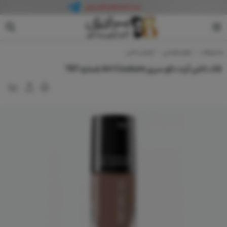
آرت دکو
محصولات
لوازم آرایشی
آرایش ناخن
لاک ناخن آرت دکو سری Art Couture شماره 797