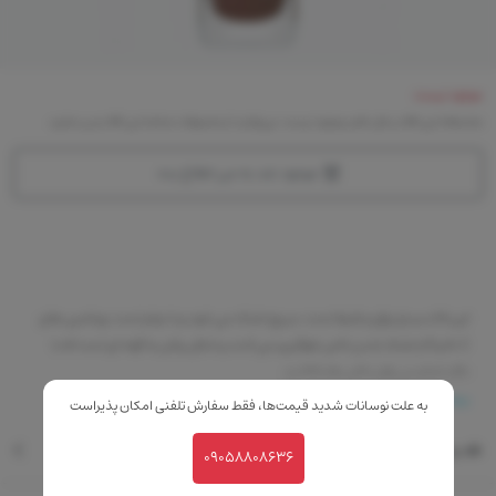
موجود نیست
متاسفانه این کالا در حال حاضر موجود نیست. می‌توانید از محصولات مشابه این کالا دیدن نمایید
موجود شد به من اطلاع بده
این لاک بسیار براق و غلیظ است، سریع خشک می شود و با دوام است. ویتامین های
A، C و E از خشک شدن ناخن جلوگیری می کنند و شکل براش به گونه ای است که با
دقت تمام می توان ناخن ها را لاک زد.
بیشتر
به علت نوسانات شدید قیمت‌ها، فقط سفارش تلفنی امکان پذیراست
نقد و بررسی
09058808636