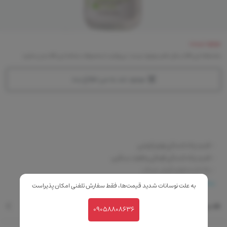
موجود نیست
متاسفانه این کالا در حال حاضر موجود نیست. می‌توانید از محصولات مشابه این کالا دیدن نمایید
موجود شد به من اطلاع بده
- قدرت پاک کنندگی لوازم آرایشی
- قدرت پاک کنندگی آلودگی و فلزات سنگین
- پاک کننده لوازم آرایش ضدآب
- فاقد الکل، پارابن، عطر و مواد قلیایی
بیشتر
به علت نوسانات شدید قیمت‌ها، فقط سفارش تلفنی امکان پذیراست
- مناسب برای پوست چرب ، مختلط و آکنه ای
نقد و بررسی
- بدون نیاز به شستشو با آب
09058808636
- مناسب صورت و چشم