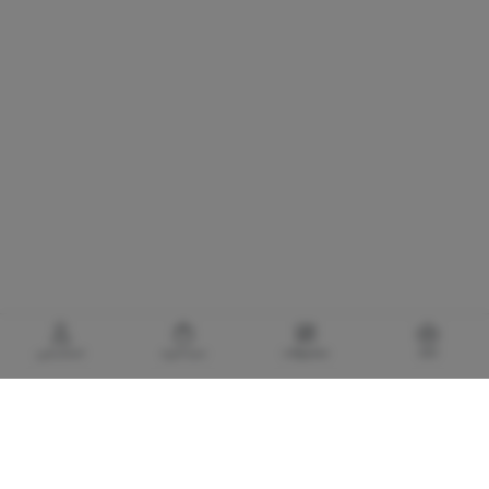
خانه
محصولات
سبدخرید
حساب‌من
گالری برادری، خرید بهترین های آرایشی و بهداشتی
با توجه به اهمیت استفاده از کالا های آرایشی و بهداشتی اورجینال و مضرات و آسیب های
پوستی و پزشکی لوازم آرایشی تقلبی و بی کیفیت، گالری برادری با هدف تأمین و حفظ سلامت