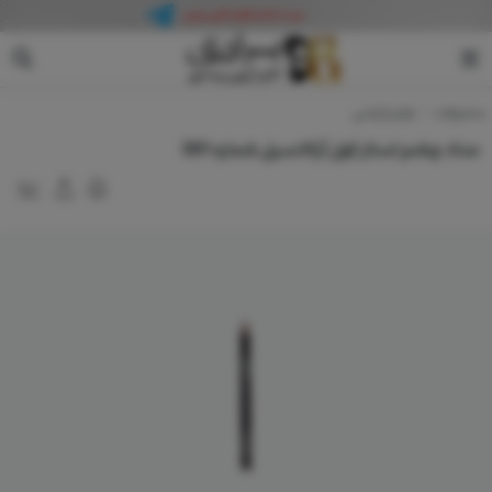
آرکانسیل
محصولات
لوازم آرایشی
مداد چشم استار کول آرکانسیل شماره 001