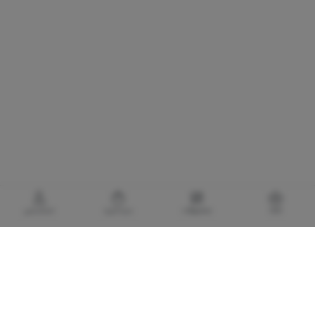
خانه
محصولات
سبدخرید
حساب‌من
گالری برادری، خرید بهترین های آرایشی و بهداشتی
با توجه به اهمیت استفاده از کالا های آرایشی و بهداشتی اورجینال و مضرات و آسیب های
پوستی و پزشکی لوازم آرایشی تقلبی و بی کیفیت، گالری برادری با هدف تأمین و حفظ سلامت
مصرف کنندگان لوازم آرایشی و بهداشتی، فعالیت خود را در تاریخ 1373/7/20 با تاسیس