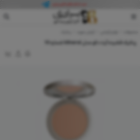
آرت دکو
محصولات
لوازم آرایشی
آرایش صورت
پنکیک
پنکیک فشرده آرت دکو مدل Mineral شماره 10