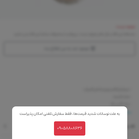
موجود نیست
متاسفانه این کالا در حال حاضر موجود نیست. می‌توانید از محصولات مشابه این کالا دیدن نمایید
موجود شد به من اطلاع بده
-سرشار از کلسیم و عناصر کمیاب
-مات کننده
-ماندگاری بالا
-حاوی مواد معدنی دریایی
بیشتر
به علت نوسانات شدید قیمت‌ها، فقط سفارش تلفنی امکان پذیراست
نقد و بررسی
09058808636