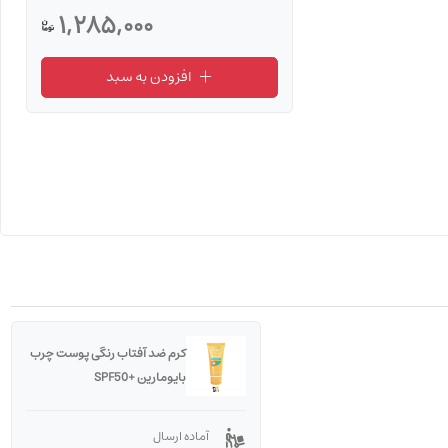
1,285,000
افزودن به سبد
کرم ضد آفتاب رنگی پوست چرب
بایومارین +SPF50
آماده ارسال