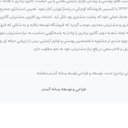
آسیب های پوستی و پزشکی لوازم آرایشی تقلبی و بی کیفیت، گالری برادری با هدف 
سلامت مصرف کنندگان لوازم آرایشی و بهداشتی، فعالیت خود را در تاریخ 1373/7/20 با تاسیس فروشگاه کوچکی در پاساژ تهران آغاز نمود. تعیین 
 اصلی خود که رضایت مشتری بود نائل آید. اعتماد روز افزون مشتریان گالری برا
برادری و مشتریان محترم، موجب گردید که فروشگاه توسعه یافته و به شکلی که لای
ایجاد شعبه دوم، گالری برادری را وادار به پاسخگویی مناسب به نیاز مشتریان نم
 با بهره مندی از مشاوره متخصصین پوستی و لوازم آرایشی، پس از ارزیابی حرفه ای
صیل و فاخر سعی در رفع نیاز مشتریان خود به نحو مطلوب دارد.
تی برادری است. توسعه و طراحی توسط رسانه گستر بنفشه
طراحی و توسعه رسانه گستر