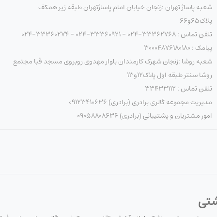
شعبه پاساژ تهران :زنجان خیابان امام پاساژتهران طبقه زیر همکف
پلاک۶۵و۶۶
تلفن تماس : 33362768-024 - 33360921-024 - 33360274-024
پیامک : ۳۰۰۰۴۸۷۶۱۸۰۱۸۰
شعبه روشا :زنجان شهرک کارمندان بلوار مهدوی روبروی مسجد قبا مجتمع
روشا سنتر طبقه اول پلاک۱۲و۱۳
تلفن تماس : ۳۳۴۳۳۱۱۲
مدیریت مجموعه گالری برادری (برادری) 09123410636
امور مشتریان و پشتیبانی (برادری) 09058808636
شتی