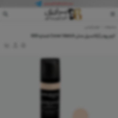
آرکانسیل
محصولات
لوازم آرایشی
کرم پودر آرکانسیل مدل Cover Match شماره 000