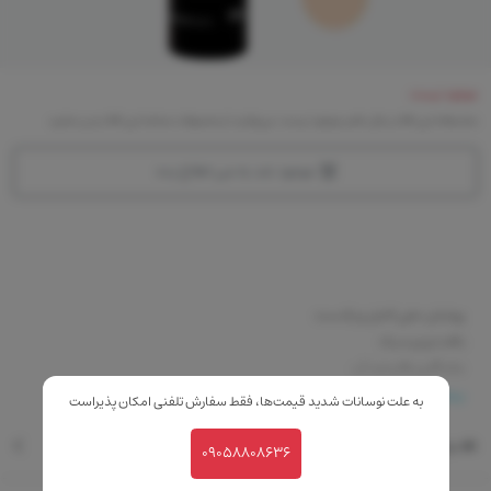
موجود نیست
متاسفانه این کالا در حال حاضر موجود نیست. می‌توانید از محصولات مشابه این کالا دیدن نمایید
موجود شد به من اطلاع بده
پوشش دهی کامل و یکدست
بافت نرم و سبک
ماندگاری بالا و ضد آب
بدون ماسیده شدن
بیشتر
به علت نوسانات شدید قیمت‌ها، فقط سفارش تلفنی امکان پذیراست
جلوگیری از چرب شدن پوست
نقد و بررسی
حاوی رنگدانه های بازتاب دهنده ی نور
09058808636
ضد حساسیت