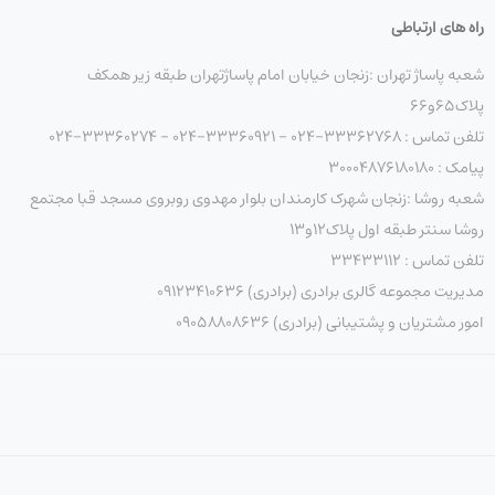
راه های ارتباطی
شعبه پاساژ تهران :زنجان خیابان امام پاساژتهران طبقه زیر همکف
پلاک۶۵و۶۶
تلفن تماس : 33362768-024 - 33360921-024 - 33360274-024
پیامک : ۳۰۰۰۴۸۷۶۱۸۰۱۸۰
شعبه روشا :زنجان شهرک کارمندان بلوار مهدوی روبروی مسجد قبا مجتمع
روشا سنتر طبقه اول پلاک۱۲و۱۳
تلفن تماس : ۳۳۴۳۳۱۱۲
مدیریت مجموعه گالری برادری (برادری) 09123410636
امور مشتریان و پشتیبانی (برادری) 09058808636