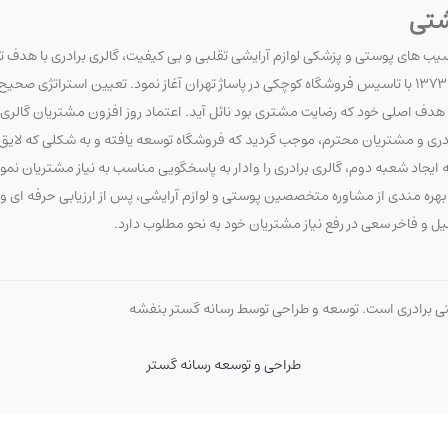
شتی
آسیب های پوستی و پزشکی لوازم آرایشی تقلبی و بی کیفیت، گالری برادری با هدف 
سلامت مصرف کنندگان لوازم آرایشی و بهداشتی، فعالیت خود را در تاریخ 1373/7/20 با تاسیس فروشگاه کوچکی در پاساژ تهران آغاز نمود. تعیین 
 اصلی خود که رضایت مشتری بود نائل آید. اعتماد روز افزون مشتریان گالری برا
برادری و مشتریان محترم، موجب گردید که فروشگاه توسعه یافته و به شکلی که لای
ایجاد شعبه دوم، گالری برادری را وادار به پاسخگویی مناسب به نیاز مشتریان نم
 با بهره مندی از مشاوره متخصصین پوستی و لوازم آرایشی، پس از ارزیابی حرفه ای
صیل و فاخر سعی در رفع نیاز مشتریان خود به نحو مطلوب دارد.
تی برادری است. توسعه و طراحی توسط رسانه گستر بنفشه
طراحی و توسعه رسانه گستر