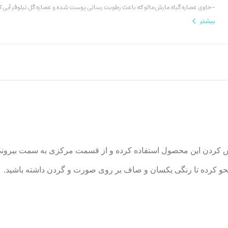
-حاوی عصاره گیاه مارش‌مالو که باعث رطوبت رسانی پوست شده و عصاره گل نیلوفر آبی ک
چروک است‌.
بیشتر
- پوشانندگی قابل تنظیم، SPF 6/10
-دارای تاییدیه آزمایشات پوستی واقع شده است.
-بدون ایجاد جوش
ی پخش کردن این محصول استفاده کرده و از قسمت مرکزی به سمت بیرو
 محو کرده تا رنگی یکسان و صاف بر روی صورت و گردن داشته باشید.