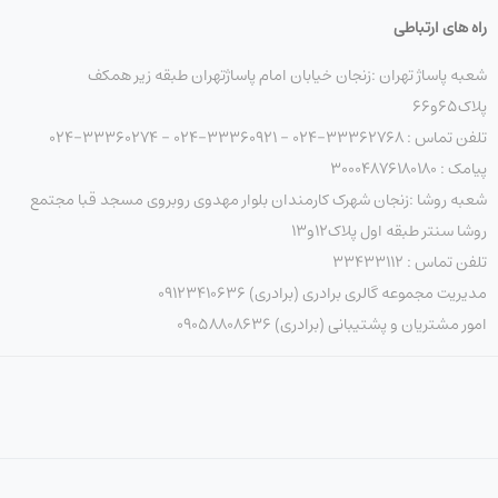
راه های ارتباطی
شعبه پاساژ تهران :زنجان خیابان امام پاساژتهران طبقه زیر همکف
پلاک۶۵و۶۶
تلفن تماس : 33362768-024 - 33360921-024 - 33360274-024
پیامک : ۳۰۰۰۴۸۷۶۱۸۰۱۸۰
شعبه روشا :زنجان شهرک کارمندان بلوار مهدوی روبروی مسجد قبا مجتمع
روشا سنتر طبقه اول پلاک۱۲و۱۳
تلفن تماس : ۳۳۴۳۳۱۱۲
مدیریت مجموعه گالری برادری (برادری) 09123410636
امور مشتریان و پشتیبانی (برادری) 09058808636