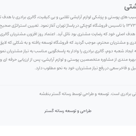
شتی
آسیب های پوستی و پزشکی لوازم آرایشی تقلبی و بی کیفیت، گالری برادری با هدف 
سلامت مصرف کنندگان لوازم آرایشی و بهداشتی، فعالیت خود را در تاریخ 1373/7/20 با تاسیس فروشگاه کوچکی در پاساژ تهران آغاز نمود. تعیین 
 اصلی خود که رضایت مشتری بود نائل آید. اعتماد روز افزون مشتریان گالری برا
برادری و مشتریان محترم، موجب گردید که فروشگاه توسعه یافته و به شکلی که لای
ایجاد شعبه دوم، گالری برادری را وادار به پاسخگویی مناسب به نیاز مشتریان نم
 با بهره مندی از مشاوره متخصصین پوستی و لوازم آرایشی، پس از ارزیابی حرفه ای
صیل و فاخر سعی در رفع نیاز مشتریان خود به نحو مطلوب دارد.
تی برادری است. توسعه و طراحی توسط رسانه گستر بنفشه
طراحی و توسعه رسانه گستر