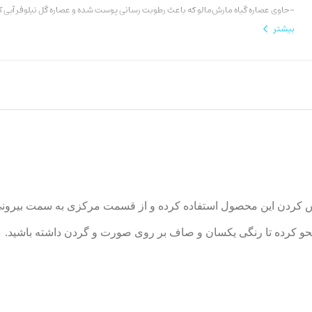
-حاوی عصاره گیاه مارش‌مالو که باعث رطوبت رسانی پوست شده و عصاره گل نیلوفر آبی ک
چروک است‌.
بیشتر
- پوشانندگی قابل تنظیم، SPF 6/10
-دارای تاییدیه آزمایشات پوستی واقع شده است.
-بدون ایجاد جوش
ی پخش کردن این محصول استفاده کرده و از قسمت مرکزی به سمت بیرو
 محو کرده تا رنگی یکسان و صاف بر روی صورت و گردن داشته باشید.