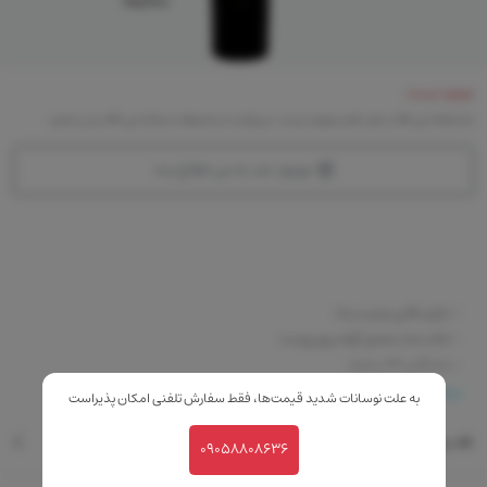
موجود نیست
متاسفانه این کالا در حال حاضر موجود نیست. می‌توانید از محصولات مشابه این کالا دیدن نمایید
موجود شد به من اطلاع بده
- دارای بافتی نرم و سبک
- حالت مات مخمل گونه روی پوست
- ماندگاری 24 ساعته
-پوشانندگی بالا
بیشتر
به علت نوسانات شدید قیمت‌ها، فقط سفارش تلفنی امکان پذیراست
نقد و بررسی
09058808636