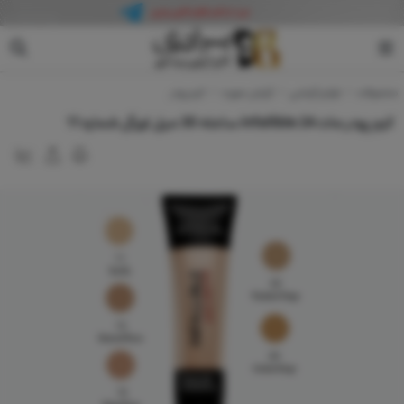
لورآل
محصولات
لوازم آرایشی
آرایش صورت
کرم پودر
کرم پودر مات infallible 24 ساعته 30 میل لورآل شماره 11