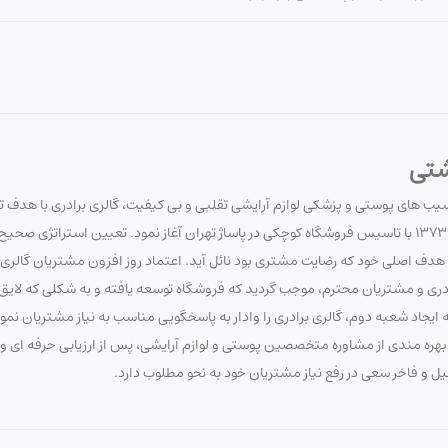
شتی
آسیب های پوستی و پزشکی لوازم آرایشی تقلبی و بی کیفیت، گالری برادری با هدف 
سلامت مصرف کنندگان لوازم آرایشی و بهداشتی، فعالیت خود را در تاریخ 1373/7/20 با تاسیس فروشگاه کوچکی در پاساژ تهران آغاز نمود. تعیین 
 اصلی خود که رضایت مشتری بود نائل آید. اعتماد روز افزون مشتریان گالری برا
برادری و مشتریان محترم، موجب گردید که فروشگاه توسعه یافته و به شکلی که لای
ایجاد شعبه دوم، گالری برادری را وادار به پاسخگویی مناسب به نیاز مشتریان نم
 با بهره مندی از مشاوره متخصصین پوستی و لوازم آرایشی، پس از ارزیابی حرفه ای
صیل و فاخر سعی در رفع نیاز مشتریان خود به نحو مطلوب دارد.