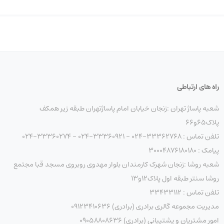
راه های ارتباطی
شعبه پاساژ تهران :زنجان خیابان امام پاساژتهران طبقه زیر همکف
پلاک۶۵و۶۶
تلفن تماس : 33362768-024 - 33360921-024 - 33360274-024
پیامک : ۳۰۰۰۴۸۷۶۱۸۰۱۸۰
شعبه روشا :زنجان شهرک کارمندان بلوار مهدوی روبروی مسجد قبا مجتمع
روشا سنتر طبقه اول پلاک۱۲و۱۳
تلفن تماس : ۳۳۴۳۳۱۱۲
مدیریت مجموعه گالری برادری (برادری) 09123410636
امور مشتریان و پشتیبانی (برادری) 09058808636