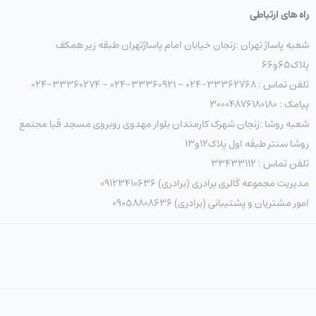
راه های ارتباطی
شعبه پاساژ تهران :زنجان خیابان امام پاساژتهران طبقه زیر همکف
پلاک۶۵و۶۶
تلفن تماس : 33362768-024 - 33360921-024 - 33360274-024
پیامک : ۳۰۰۰۴۸۷۶۱۸۰۱۸۰
شعبه روشا :زنجان شهرک کارمندان بلوار مهدوی روبروی مسجد قبا مجتمع
روشا سنتر طبقه اول پلاک۱۲و۱۳
تلفن تماس : ۳۳۴۳۳۱۱۲
مدیریت مجموعه گالری برادری (برادری) 09123410636
امور مشتریان و پشتیبانی (برادری) 09058808636