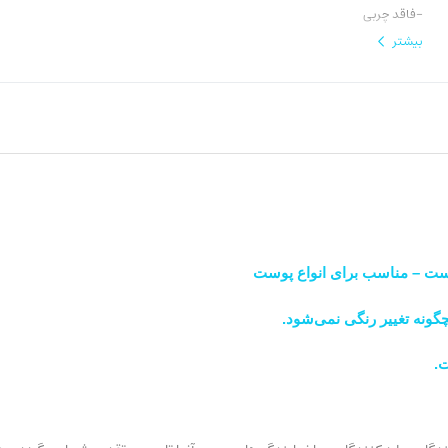
-فاقد چربی
- فاقد رایحه
بیشتر
- فاقد الکل و پارابن
-دارای تاییدیه آزمایشات پوستی
- بدون ایجاد جوش
 پوست – مناسب برای انواع پوست
گونه تغییر رنگی نمی‌شود.
ت.