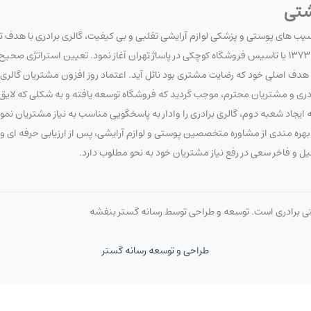
شتی
آسیب های پوستی و پزشکی لوازم آرایشی تقلبی و بی کیفیت، گالری برادری با هدف 
سلامت مصرف کنندگان لوازم آرایشی و بهداشتی، فعالیت خود را در تاریخ 1373/7/20 با تاسیس فروشگاه کوچکی در پاساژ تهران آغاز نمود. تعیین 
 اصلی خود که رضایت مشتری بود نائل آید. اعتماد روز افزون مشتریان گالری برا
برادری و مشتریان محترم، موجب گردید که فروشگاه توسعه یافته و به شکلی که لای
ایجاد شعبه دوم، گالری برادری را وادار به پاسخگویی مناسب به نیاز مشتریان نم
 با بهره مندی از مشاوره متخصصین پوستی و لوازم آرایشی، پس از ارزیابی حرفه ای
صیل و فاخر سعی در رفع نیاز مشتریان خود به نحو مطلوب دارد.
تی برادری است. توسعه و طراحی توسط رسانه گستر بنفشه
طراحی و توسعه رسانه گستر