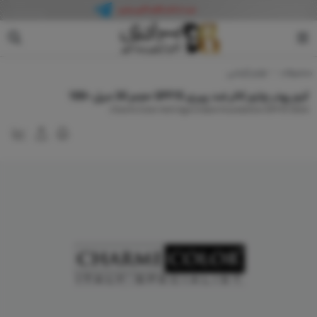
چارم کالر
محصولات
لوازم آرایشی
کرم پودر چارم کالر ضد پیری SPF15 حجم 30 میل-199
Charm Color Anti Age Cream Foundation SPF15 30ml