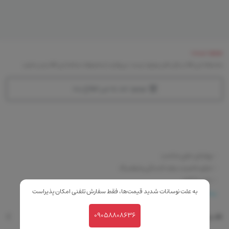
موجود نیست
متاسفانه این کالا در حال حاضر موجود نیست. می‌توانید از محصولات مشابه این کالا دیدن نمایید
موجود شد به من اطلاع بده
- پوشش دهی مناسب
- دارای خاصیت سفت کنندگی و لیفتینگ
- دارای spf 15
به علت نوسانات شدید قیمت‌ها، فقط سفارش تلفنی امکان پذیراست
- محافظت از پوست در برابر اشعه مضر خورشید
بیشتر
09058808636
نقد و بررسی