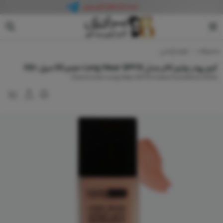
محصولات
لوازم آرایشی
کرم پودر چارم کالر مدل Long Wear SPF15 حجم 50 میل-102
Charm Color Long Wear SPF15 Cream Foundation 50ml