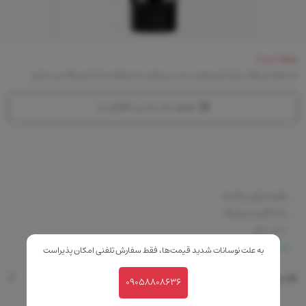
موجود نیست
متاسفانه این کالا در حال حاضر موجود نیست. می‌توانید از محصولات مشابه این کالا دیدن نمایید
موجود شد به من اطلاع بده
_قابلت ترکیب رنگ ها
_ماندگاری بسیار بالا
_بدون عطر
_کاملا سبک
بیشتر
به علت نوسانات شدید قیمت‌ها، فقط سفارش تلفنی امکان پذیراست
_بدون پارابن
نقد و بررسی
_نرم و کاملا به پلک می چسبد
09058808636