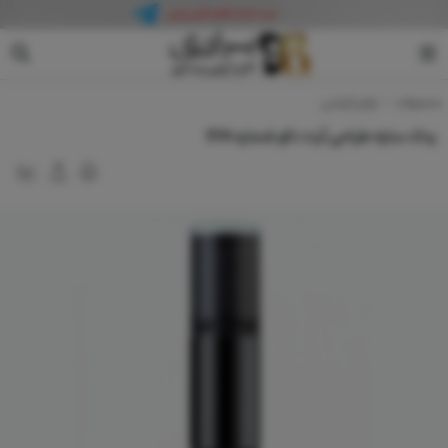
آرت دکو
محصولات
لوازم آرایشی
یدک سایه طراحی آرت دکو شماره 01A