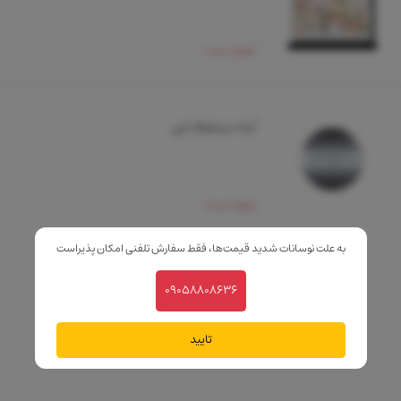
موجود نیست
آینه دو طرفه لتی
موجود نیست
به علت نوسانات شدید قیمت‌ها، فقط سفارش تلفنی امکان پذیراست
09058808636
تایید