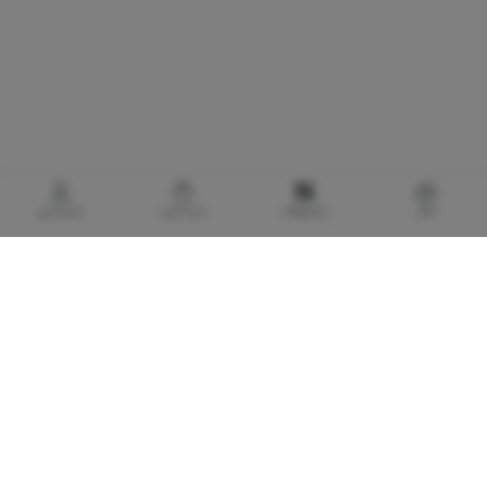
خانه
محصولات
سبدخرید
حساب‌من
گالری برادری، خرید بهترین های آرایشی و بهداشتی
با توجه به اهمیت استفاده از کالا های آرایشی و بهداشتی اورجینال و مضرات و آسیب های
پوستی و پزشکی لوازم آرایشی تقلبی و بی کیفیت، گالری برادری با هدف تأمین و حفظ سلامت
مصرف کنندگان لوازم آرایشی و بهداشتی، فعالیت خود را در تاریخ 1373/7/20 با تاسیس
فروشگاه کوچکی در پاساژ تهران آغاز نمود. تعیین استراتژی صحیح برای فروشگاه و تلاش
مستمر برای حفظ استراتژی طراحی شده، موجب گردید که این فروشگاه به هدف اصلی خود که
رضایت مشتری بود نائل آید. اعتماد روز افزون مشتریان گالری برادری را در ادامه راه طراحی
شده، ثابت قدم تر نمود و توسعه روز افزون تعامل فی ما بین گالری برادری و مشتریان محترم،
موجب گردید که فروشگاه توسعه یافته و به شکلی که لایق حضور مشتریان باشد درآید. توسعه