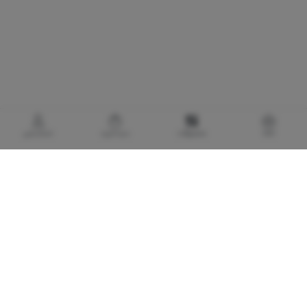
خانه
محصولات
سبدخرید
حساب‌من
گالری برادری، خرید بهترین های آرایشی و بهداشتی
با توجه به اهمیت استفاده از کالا های آرایشی و بهداشتی اورجینال و مضرات و آسیب های
پوستی و پزشکی لوازم آرایشی تقلبی و بی کیفیت، گالری برادری با هدف تأمین و حفظ سلامت
مصرف کنندگان لوازم آرایشی و بهداشتی، فعالیت خود را در تاریخ 1373/7/20 با تاسیس
فروشگاه کوچکی در پاساژ تهران آغاز نمود. تعیین استراتژی صحیح برای فروشگاه و تلاش
مستمر برای حفظ استراتژی طراحی شده، موجب گردید که این فروشگاه به هدف اصلی خود که
رضایت مشتری بود نائل آید. اعتماد روز افزون مشتریان گالری برادری را در ادامه راه طراحی
شده، ثابت قدم تر نمود و توسعه روز افزون تعامل فی ما بین گالری برادری و مشتریان محترم،
موجب گردید که فروشگاه توسعه یافته و به شکلی که لایق حضور مشتریان باشد درآید. توسعه