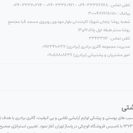
تلفن تماس : 33362768-024 - 33360921-024 - 33360274-024
پیامک : ۳۰۰۰۴۸۷۶۱۸۰۱۸۰
شعبه روشا :زنجان شهرک کارمندان بلوار مهدوی روبروی مسجد قبا مجتمع
روشا سنتر طبقه اول پلاک۱۲و۱۳
تلفن تماس : ۳۳۴۳۳۱۱۲
مدیریت مجموعه گالری برادری (برادری) 09123410636
امور مشتریان و پشتیبانی (برادری) 09058808636
شتی
آسیب های پوستی و پزشکی لوازم آرایشی تقلبی و بی کیفیت، گالری برادری با هدف 
سلامت مصرف کنندگان لوازم آرایشی و بهداشتی، فعالیت خود را در تاریخ 1373/7/20 با تاسیس فروشگاه کوچکی در پاساژ تهران آغاز نمود. تعیین 