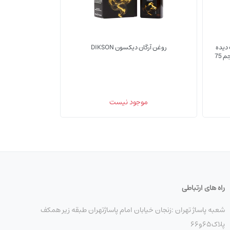
دیده
روغن آرگان دیکسون DIKSON
گلیس سری Hair Repair مدل Daily حجم 75
(0)
(0)
موجود نیست
راه های ارتباطی
شعبه پاساژ تهران :زنجان خیابان امام پاساژتهران طبقه زیر همکف
پلاک۶۵و۶۶