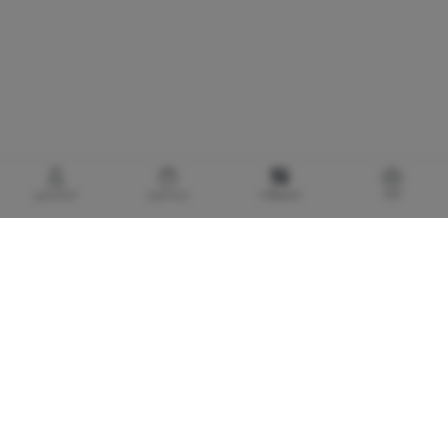
خانه
محصولات
سبدخرید
حساب‌من
گالری برادری، خرید بهترین های آرایشی و بهداشتی
با توجه به اهمیت استفاده از کالا های آرایشی و بهداشتی اورجینال و مضرات و آسیب های
پوستی و پزشکی لوازم آرایشی تقلبی و بی کیفیت، گالری برادری با هدف تأمین و حفظ سلامت
مصرف کنندگان لوازم آرایشی و بهداشتی، فعالیت خود را در تاریخ 1373/7/20 با تاسیس
فروشگاه کوچکی در پاساژ تهران آغاز نمود. تعیین استراتژی صحیح برای فروشگاه و تلاش
مستمر برای حفظ استراتژی طراحی شده، موجب گردید که این فروشگاه به هدف اصلی خود که
رضایت مشتری بود نائل آید. اعتماد روز افزون مشتریان گالری برادری را در ادامه راه طراحی
شده، ثابت قدم تر نمود و توسعه روز افزون تعامل فی ما بین گالری برادری و مشتریان محترم،
موجب گردید که فروشگاه توسعه یافته و به شکلی که لایق حضور مشتریان باشد درآید. توسعه