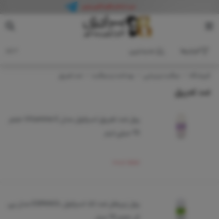
فیلترها
جدیدترین
2 کالا
فروشگاه
مراقبت و زیبایی
بهداشت و مراقبت
ضد تعریق
ضد تعریق
رول ضد تعریق اسپانول مدل Vitamine E حجم
75 میلی لیتر
موجود نیست
رول زیربغل ضد لک اسپانول ESPANOL مدل پی
ال حجم 75 میل