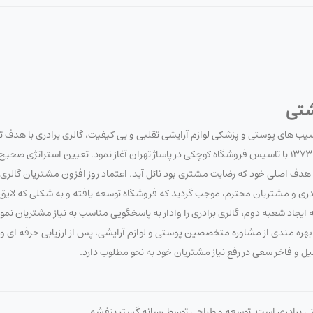
شتی
آسیب های پوستی و پزشکی لوازم آرایشی تقلبی و بی کیفیت، گالری برادری با هدف 
سلامت مصرف کنندگان لوازم آرایشی و بهداشتی، فعالیت خود را در تاریخ 1373/7/20 با تاسیس فروشگاه کوچکی در پاساژ تهران آغاز نمود. تعیین 
 اصلی خود که رضایت مشتری بود نائل آید. اعتماد روز افزون مشتریان گالری برا
برادری و مشتریان محترم، موجب گردید که فروشگاه توسعه یافته و به شکلی که لای
ایجاد شعبه دوم، گالری برادری را وادار به پاسخگویی مناسب به نیاز مشتریان نم
 با بهره مندی از مشاوره متخصصین پوستی و لوازم آرایشی، پس از ارزیابی حرفه ای
صیل و فاخر سعی در رفع نیاز مشتریان خود به نحو مطلوب دارد.
تی برادری است. توسعه و طراحی توسط رسانه گستر بنفشه