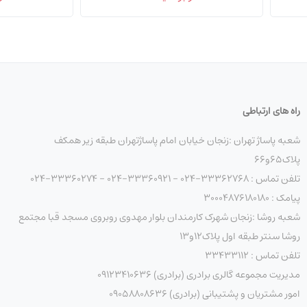
راه های ارتباطی
شعبه پاساژ تهران :زنجان خیابان امام پاساژتهران طبقه زیر همکف
پلاک۶۵و۶۶
تلفن تماس : 33362768-024 - 33360921-024 - 33360274-024
پیامک : ۳۰۰۰۴۸۷۶۱۸۰۱۸۰
شعبه روشا :زنجان شهرک کارمندان بلوار مهدوی روبروی مسجد قبا مجتمع
روشا سنتر طبقه اول پلاک۱۲و۱۳
تلفن تماس : ۳۳۴۳۳۱۱۲
مدیریت مجموعه گالری برادری (برادری) 09123410636
امور مشتریان و پشتیبانی (برادری) 09058808636