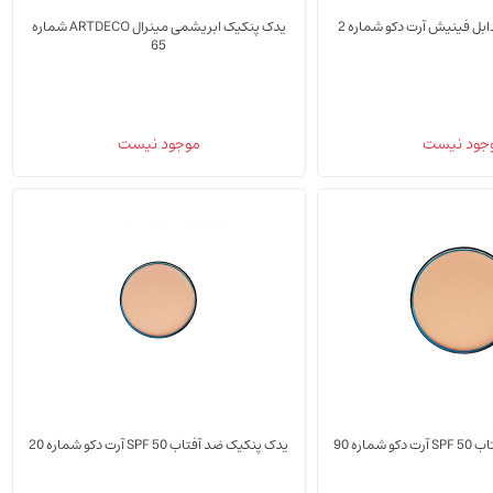
بل فینیش آرت دکو شماره 2
یدک پنکیک ابریشمی مینرال ARTDECO شماره
65
(0)
(0)
جود نیست
موجود نیست
یدک پنکیک
یدک پ
ماره 90
یدک پنکیک ضد آفتاب SPF 50 آرت دکو شماره 20