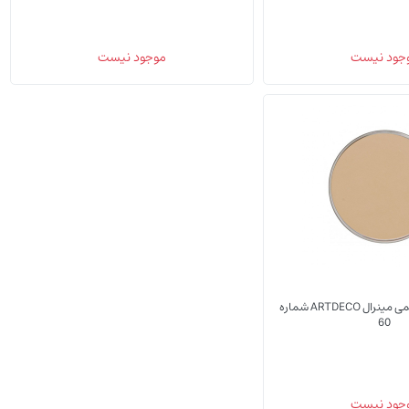
(0)
(0)
جود نیست
موجود نیست
یدک پنکیک
یدک پنکیک ابریشمی مینرال ARTDECO شماره
60
(0)
جود نیست