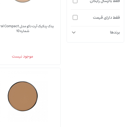
فقط باارسال رایگان
فقط دارای قیمت
یدک پنکیک آرت دکو مدل pact
شماره 10
برندها
موجود نیست