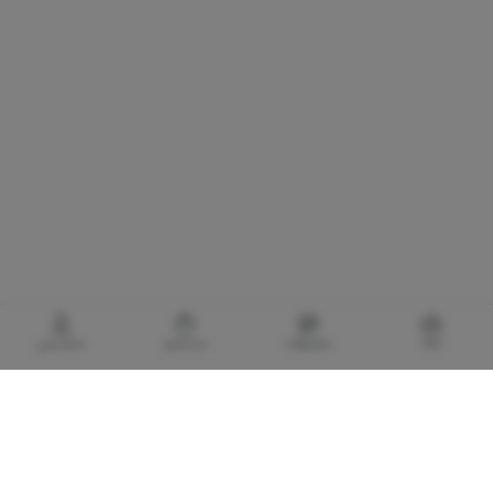
خانه
محصولات
سبدخرید
حساب‌من
گالری برادری، خرید بهترین های آرایشی و بهداشتی
با توجه به اهمیت استفاده از کالا های آرایشی و بهداشتی اورجینال و مضرات و آسیب های
پوستی و پزشکی لوازم آرایشی تقلبی و بی کیفیت، گالری برادری با هدف تأمین و حفظ سلامت
مصرف کنندگان لوازم آرایشی و بهداشتی، فعالیت خود را در تاریخ 1373/7/20 با تاسیس