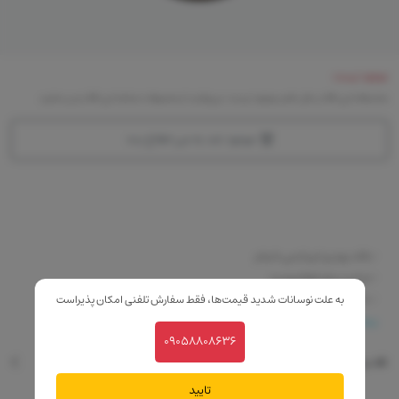
موجود نیست
متاسفانه این کالا در حال حاضر موجود نیست. می‌توانید از محصولات مشابه این کالا دیدن نمایید
موجود شد به من اطلاع بده
-بافت پودری ابریشمی بادوام
-مناسب برای انواع پوست
-ماندگاری بالا
به علت نوسانات شدید قیمت‌ها، فقط سفارش تلفنی امکان پذیراست
-بافت سبک،نرم و آبرسان
بیشتر
09058808636
نقد و بررسی
تایید