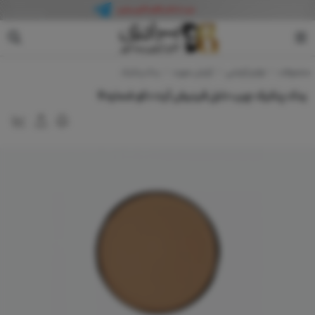
آرت دکو
محصولات
لوازم آرایشی
آرایش صورت
یدک پنکیک
یدک پنکیک چرب دابل فینیش آرت دکو شماره 9