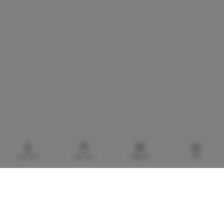
خانه
محصولات
سبدخرید
حساب‌من
گالری برادری، خرید بهترین های آرایشی و بهداشتی
با توجه به اهمیت استفاده از کالا های آرایشی و بهداشتی اورجینال و مضرات و آسیب های
پوستی و پزشکی لوازم آرایشی تقلبی و بی کیفیت، گالری برادری با هدف تأمین و حفظ سلامت
مصرف کنندگان لوازم آرایشی و بهداشتی، فعالیت خود را در تاریخ 1373/7/20 با تاسیس