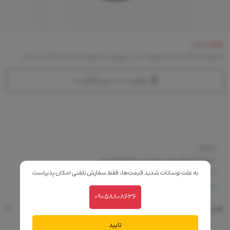
موجود نیست
متاسفانه این کالا در حال حاضر موجود نیست. می‌توانید از محصولات مشابه این کالا دیدن نمایید
موجود شد به من اطلاع بده
-بادوام
-با وجود فرمولاسیونی ملایم،غنی از رنگدانه است.
-با فیلتر ضدآفتاب
به علت نوسانات شدید قیمت‌ها، فقط سفارش تلفنی امکان پذیراست
-سه کاربرد در یک محصول
بیشتر
09058808636
-بدون اسانس و بو
نقد و بررسی
-بدون نیاز به کانسیلر یا پودر دیگر.
-قابل استفاده برای پوست های حساس
تایید